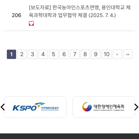
[보도자료] 한국농아인스포츠연맹, 용인대학교 체
206
육과학대학과 업무협약 체결 (2025. 7. 4.)
2
3
4
5
6
7
8
9
10
1