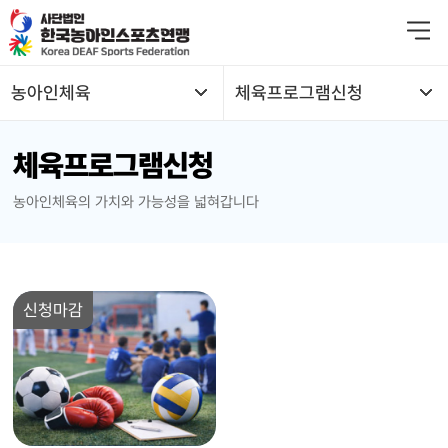
본문 바로가기
농아인체육
체육프로그램신청
열기
체육프로그램신청
열기
농아인체육의 가치와 가능성을 넓혀갑니다
열기
열기
신청마감
열기
열기
열기